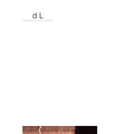
d L
arquitetos associados